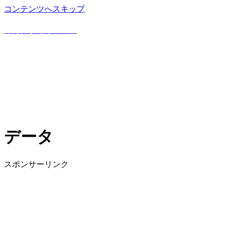
コンテンツへスキップ
野球豆知識や上達方法を詳しく解説！野球専門ブログ
けんにぃ野球ノート
データ
スポンサーリンク