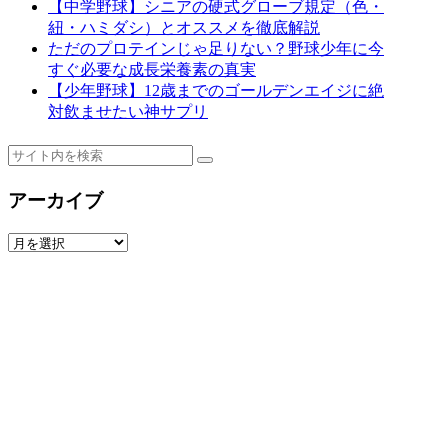
【中学野球】シニアの硬式グローブ規定（色・
紐・ハミダシ）とオススメを徹底解説
ただのプロテインじゃ足りない？野球少年に今
すぐ必要な成長栄養素の真実
【少年野球】12歳までのゴールデンエイジに絶
対飲ませたい神サプリ
アーカイブ
ア
ー
カ
イ
ブ