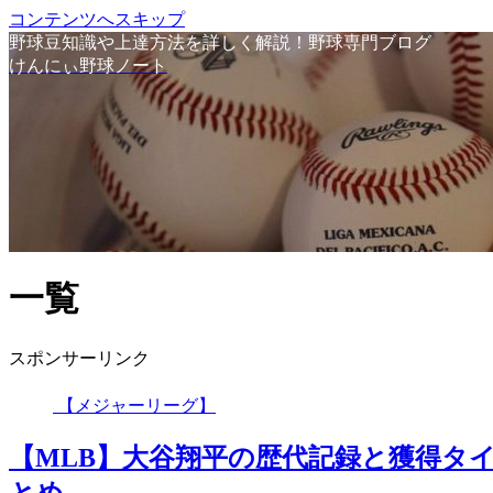
コンテンツへスキップ
野球豆知識や上達方法を詳しく解説！野球専門ブログ
けんにぃ野球ノート
一覧
スポンサーリンク
【メジャーリーグ】
【MLB】大谷翔平の歴代記録と獲得タ