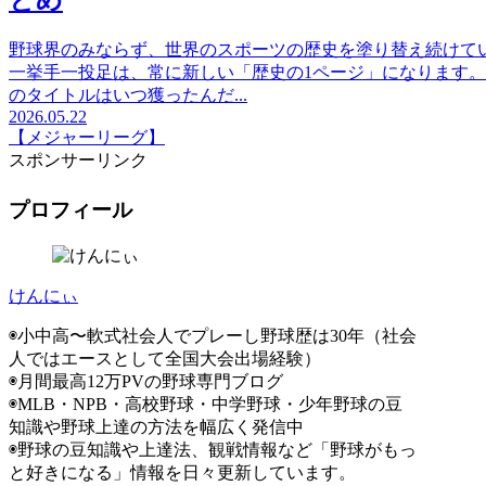
とめ
野球界のみならず、世界のスポーツの歴史を塗り替え続けて
一挙手一投足は、常に新しい「歴史の1ページ」になります
のタイトルはいつ獲ったんだ...
2026.05.22
【メジャーリーグ】
スポンサーリンク
プロフィール
けんにぃ
◉小中高〜軟式社会人でプレーし野球歴は30年（社会
人ではエースとして全国大会出場経験）
◉月間最高12万PVの野球専門ブログ
◉MLB・NPB・高校野球・中学野球・少年野球の豆
知識や野球上達の方法を幅広く発信中
◉野球の豆知識や上達法、観戦情報など「野球がもっ
と好きになる」情報を日々更新しています。