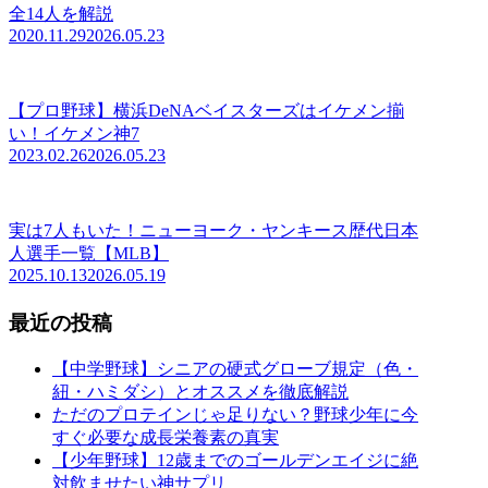
全14人を解説
2020.11.29
2026.05.23
【プロ野球】横浜DeNAベイスターズはイケメン揃
い！イケメン神7
2023.02.26
2026.05.23
実は7人もいた！ニューヨーク・ヤンキース歴代日本
人選手一覧【MLB】
2025.10.13
2026.05.19
最近の投稿
【中学野球】シニアの硬式グローブ規定（色・
紐・ハミダシ）とオススメを徹底解説
ただのプロテインじゃ足りない？野球少年に今
すぐ必要な成長栄養素の真実
【少年野球】12歳までのゴールデンエイジに絶
対飲ませたい神サプリ