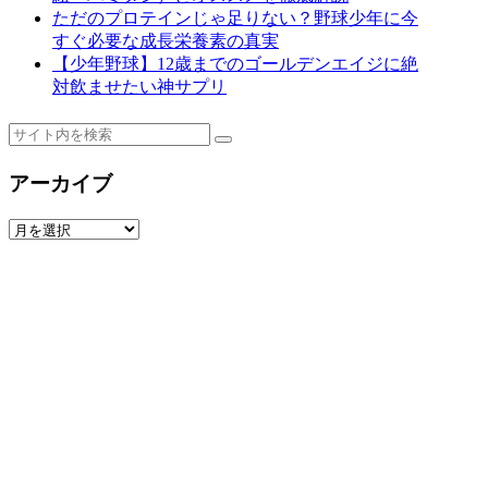
ただのプロテインじゃ足りない？野球少年に今
すぐ必要な成長栄養素の真実
【少年野球】12歳までのゴールデンエイジに絶
対飲ませたい神サプリ
アーカイブ
ア
ー
カ
イ
ブ