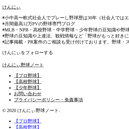
けんにぃ
◉小中高〜軟式社会人でプレーし野球歴は30年（社会人では
◉月間最高12万PVの野球専門ブログ
◉MLB・NPB・高校野球・中学野球・少年野球の豆知識や野
◉野球の豆知識や上達法、観戦情報など「野球がもっと好き
◉記事掲載・PR案件のご相談も受け付けております。野球・
けんにぃをフォローする
けんにぃ野球ノート
【プロ野球】
【高校野球】
【少年野球】
お問い合わせ
プライバシーポリシー・免責事項
© 2020 けんにぃ野球ノート.
【プロ野球】
【高校野球】