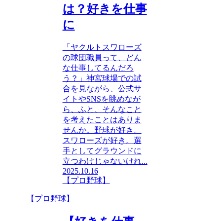
は？好きを仕事
に
「ヤクルトスワローズ
の球団職員って、どん
な仕事してるんだろ
う？」神宮球場での試
合を見ながら、公式サ
イトやSNSを眺めなが
ら、ふと、そんなこと
を考えたことはありま
せんか。野球が好き。
スワローズが好き。選
手としてグラウンドに
立つわけじゃないけれ...
2025.10.16
【プロ野球】
【プロ野球】