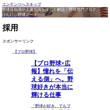
コンテンツへスキップ
野球豆知識や上達方法を詳しく解説！野球専門ブログ
けんにぃ野球ノート
採用
スポンサーリンク
【プロ野球】
【プロ野球×広
報】憧れを「伝
える側」へ。野
球好きが本当に
輝ける仕事
「野球が好き。でもプ