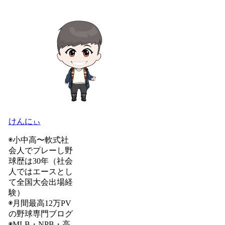
けんにぃ
◉小中高〜軟式社
会人でプレーし野
球歴は30年（社会
人ではエースとし
て全国大会出場経
験）
◉月間最高12万PV
の野球専門ブログ
◉MLB・NPB・高