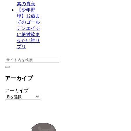
素の真実
【少年野
球】12歳ま
でのゴール
デンエイジ
に絶対飲ま
せたい神サ
プリ
アーカイブ
アーカイブ