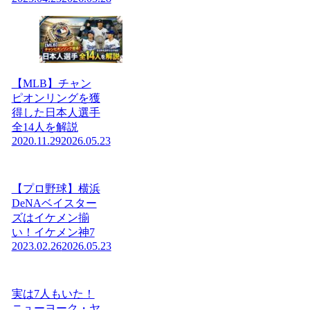
【MLB】チャン
ピオンリングを獲
得した日本人選手
全14人を解説
2020.11.29
2026.05.23
【プロ野球】横浜
DeNAベイスター
ズはイケメン揃
い！イケメン神7
2023.02.26
2026.05.23
実は7人もいた！
ニューヨーク・ヤ