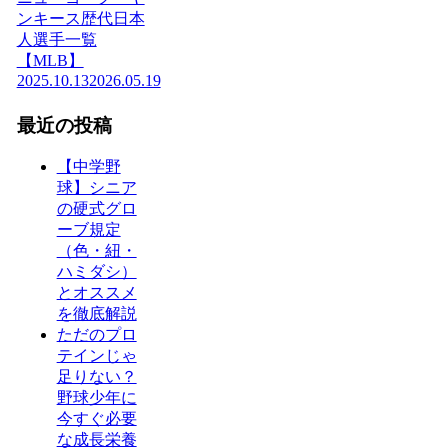
ンキース歴代日本
人選手一覧
【MLB】
2025.10.13
2026.05.19
最近の投稿
【中学野
球】シニア
の硬式グロ
ーブ規定
（色・紐・
ハミダシ）
とオススメ
を徹底解説
ただのプロ
テインじゃ
足りない？
野球少年に
今すぐ必要
な成長栄養