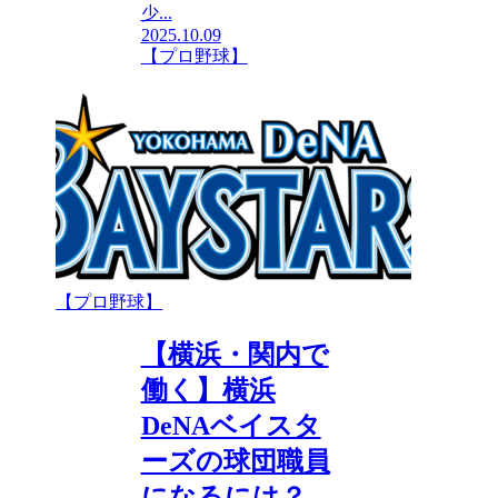
少...
2025.10.09
【プロ野球】
【プロ野球】
【横浜・関内で
働く】横浜
DeNAベイスタ
ーズの球団職員
になるには？