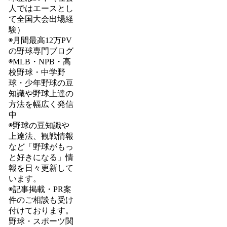
人ではエースとし
て全国大会出場経
験）
◉月間最高12万PV
の野球専門ブログ
◉MLB・NPB・高
校野球・中学野
球・少年野球の豆
知識や野球上達の
方法を幅広く発信
中
◉野球の豆知識や
上達法、観戦情報
など「野球がもっ
と好きになる」情
報を日々更新して
います。
◉記事掲載・PR案
件のご相談も受け
付けております。
野球・スポーツ関