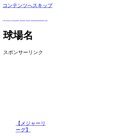
コンテンツへスキップ
野球豆知識や上達方法を詳しく解説！野球専門ブログ
けんにぃ野球ノート
球場名
スポンサーリンク
【メジャーリ
ーグ】