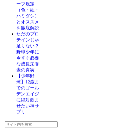
ーブ規定
（色・紐・
ハミダシ）
とオススメ
を徹底解説
ただのプロ
テインじゃ
足りない？
野球少年に
今すぐ必要
な成長栄養
素の真実
【少年野
球】12歳ま
でのゴール
デンエイジ
に絶対飲ま
せたい神サ
プリ