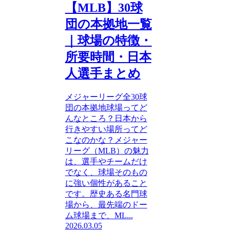
【MLB】30球
団の本拠地一覧
｜球場の特徴・
所要時間・日本
人選手まとめ
メジャーリーグ全30球
団の本拠地球場ってど
んなところ？日本から
行きやすい場所ってど
こなのかな？メジャー
リーグ（MLB）の魅力
は、選手やチームだけ
でなく、球場そのもの
に強い個性があること
です。歴史ある名門球
場から、最先端のドー
ム球場まで、ML...
2026.03.05