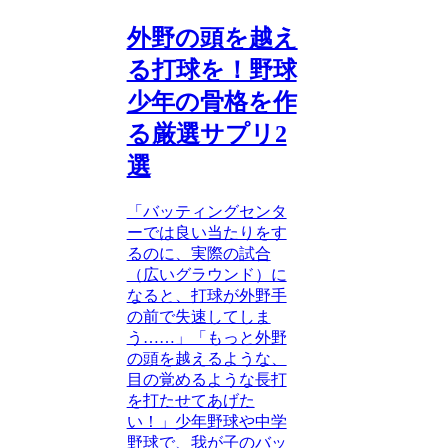
外野の頭を越え
る打球を！野球
少年の骨格を作
る厳選サプリ2
選
「バッティングセンタ
ーでは良い当たりをす
るのに、実際の試合
（広いグラウンド）に
なると、打球が外野手
の前で失速してしま
う……」「もっと外野
の頭を越えるような、
目の覚めるような長打
を打たせてあげた
い！」少年野球や中学
野球で、我が子のバッ