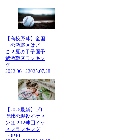
【高校野球】全国
一の激戦区はど
こ？夏の甲子園予
選激戦区ランキン
グ
2022.06.12
2025.07.28
【2026最新】プロ
野球の現役イケメ
ンは？12球団イケ
メンランキング
TOP10