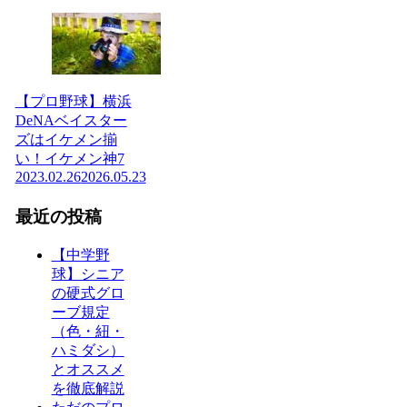
【プロ野球】横浜
DeNAベイスター
ズはイケメン揃
い！イケメン神7
2023.02.26
2026.05.23
最近の投稿
【中学野
球】シニア
の硬式グロ
ーブ規定
（色・紐・
ハミダシ）
とオススメ
を徹底解説