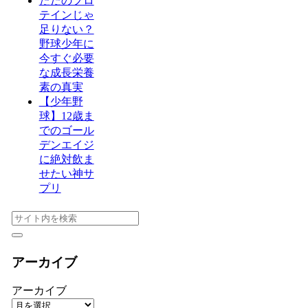
ただのプロ
テインじゃ
足りない？
野球少年に
今すぐ必要
な成長栄養
素の真実
【少年野
球】12歳ま
でのゴール
デンエイジ
に絶対飲ま
せたい神サ
プリ
アーカイブ
アーカイブ