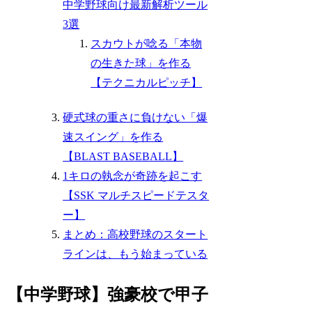
中学野球向け最新解析ツール
3選
スカウトが唸る「本物
の生きた球」を作る
【テクニカルピッチ】
硬式球の重さに負けない「爆
速スイング」を作る
【BLAST BASEBALL】
1キロの執念が奇跡を起こす
【SSK マルチスピードテスタ
ー】
まとめ：高校野球のスタート
ラインは、もう始まっている
【中学野球】強豪校で甲子