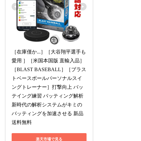
［在庫僅か...］［大谷翔平選手も
愛用 ］［米国本国版 直輸入品］
［BLAST BASEBALL］［ブラス
トベースボールパーソナルスイ
ングトレーナー］打撃向上 バッ
テイング練習 バッティング解析 
新時代の解析システムがキミの
バッティングを加速させる 新品 
送料無料
楽天市場で見る