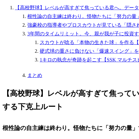
【高校野球】レベルが高すぎて焦っている君へ。データ
根性論の自主練は終わり。怪物たちに「努力の量
強豪校の指導者やプロスカウトが見ている「隠さ
3年間のタイムリミット。今、親が我が子に投資す
スカウトが唸る「本物の生きた球」を作る【
硬式球の重さに負けない「爆速スイング」を作る【
1キロの執念が奇跡を起こす【SSK マルチ
まとめ
【高校野球】レベルが高すぎて焦って
する下克上ルート
根性論の自主練は終わり。怪物たちに「努力の量」