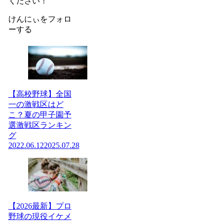
ください！
けんにぃをフォロ
ーする
【高校野球】全国
一の激戦区はど
こ？夏の甲子園予
選激戦区ランキン
グ
2022.06.12
2025.07.28
【2026最新】プロ
野球の現役イケメ