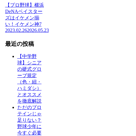
【プロ野球】横浜
DeNAベイスター
ズはイケメン揃
い！イケメン神7
2023.02.26
2026.05.23
最近の投稿
【中学野
球】シニア
の硬式グロ
ーブ規定
（色・紐・
ハミダシ）
とオススメ
を徹底解説
ただのプロ
テインじゃ
足りない？
野球少年に
今すぐ必要