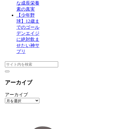
な成長栄養
素の真実
【少年野
球】12歳ま
でのゴール
デンエイジ
に絶対飲ま
せたい神サ
プリ
アーカイブ
アーカイブ