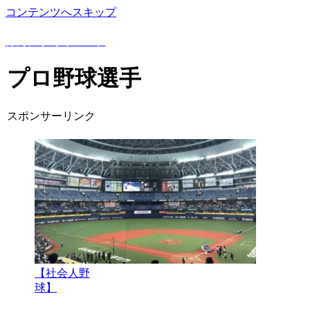
コンテンツへスキップ
野球豆知識や上達方法を詳しく解説！野球専門ブログ
けんにぃ野球ノート
プロ野球選手
スポンサーリンク
【社会人野
球】