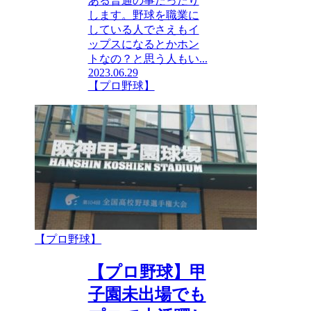
ある普通の事だったり
します。野球を職業に
している人でさえもイ
ップスになるとかホン
トなの？と思う人もい...
2023.06.29
【プロ野球】
【プロ野球】
【プロ野球】甲
子園未出場でも