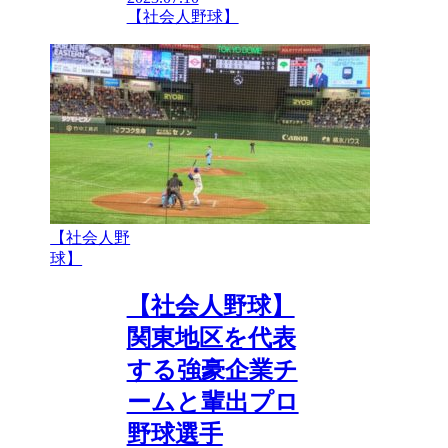
【社会人野球】
【社会人野
球】
【社会人野球】
関東地区を代表
する強豪企業チ
ームと輩出プロ
野球選手