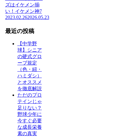
ズはイケメン揃
い！イケメン神7
2023.02.26
2026.05.23
最近の投稿
【中学野
球】シニア
の硬式グロ
ーブ規定
（色・紐・
ハミダシ）
とオススメ
を徹底解説
ただのプロ
テインじゃ
足りない？
野球少年に
今すぐ必要
な成長栄養
素の真実