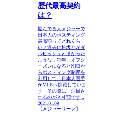
歴代最高契約
は？
悩んでる人メジャーで
日本人のポスティング
最高額ってどれくら
い？過去に松坂とかダ
ルビッシュと凄かった
ような…毎年、オフシ
ーズンになるとNPBか
らポスティング制度を
利用して、日本人選手
がMLBへ挑戦していま
す。その際に、注目さ
れるのが入札額です...
2021.01.09
【メジャーリーグ】