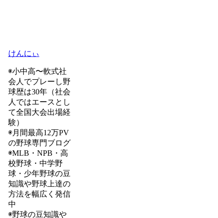
けんにぃ
◉小中高〜軟式社
会人でプレーし野
球歴は30年（社会
人ではエースとし
て全国大会出場経
験）
◉月間最高12万PV
の野球専門ブログ
◉MLB・NPB・高
校野球・中学野
球・少年野球の豆
知識や野球上達の
方法を幅広く発信
中
◉野球の豆知識や