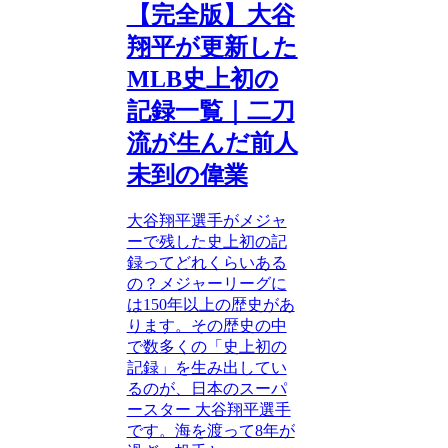
【完全版】大谷
翔平が更新した
MLB史上初の
記録一覧｜二刀
流が生んだ前人
未到の偉業
大谷翔平選手がメジャ
ーで残した史上初の記
録ってどれくらいある
の？メジャーリーグに
は150年以上の歴史があ
ります。その歴史の中
で数多くの「史上初の
記録」を生み出してい
るのが、日本のスーパ
ースター 大谷翔平選手
です。海を渡って8年が