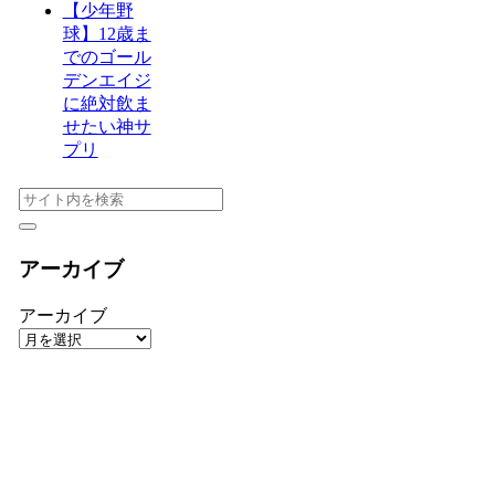
【少年野
球】12歳ま
でのゴール
デンエイジ
に絶対飲ま
せたい神サ
プリ
アーカイブ
アーカイブ