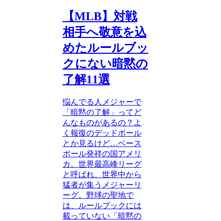
【MLB】対戦
相手へ敬意を込
めたルールブッ
クにない暗黙の
了解11選
悩んでる人メジャーで
「暗黙の了解」ってど
んなものがあるの？よ
く報復のデッドボール
とか見るけど…ベース
ボール発祥の国アメリ
カ。世界最高峰リーグ
と呼ばれ、世界中から
猛者が集うメジャーリ
ーグ。野球の聖地で
は、ルールブックには
載っていない「暗黙の