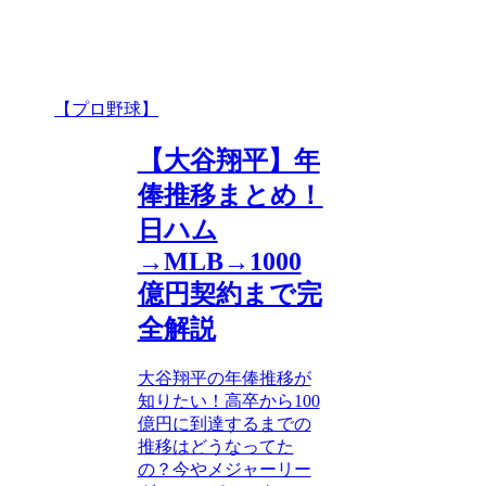
【プロ野球】
【大谷翔平】年
俸推移まとめ！
日ハム
→MLB→1000
億円契約まで完
全解説
大谷翔平の年俸推移が
知りたい！高卒から100
億円に到達するまでの
推移はどうなってた
の？今やメジャーリー