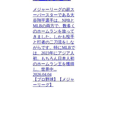
メジャーリーグの超ス
ーパースターである大
谷翔平選手は、NPBと
MLBの両方で、数多く
のホームランを放って
きました。しかも投手
と打者の二刀流をしな
がらです。特にMLBで
は、2023年にアジア人
初、もちろん日本人初
のホームラン王を獲得
し、世界中...
2026.04.04
【プロ野球】
【メジャ
ーリーグ】