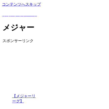
コンテンツへスキップ
野球豆知識や上達方法を詳しく解説！野球専門ブログ
けんにぃ野球ノート
メジャー
スポンサーリンク
【メジャーリ
ーグ】