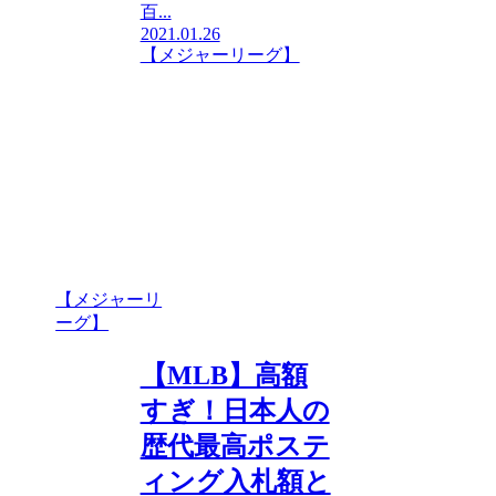
百...
2021.01.26
【メジャーリーグ】
【メジャーリ
ーグ】
【MLB】高額
すぎ！日本人の
歴代最高ポステ
ィング入札額と