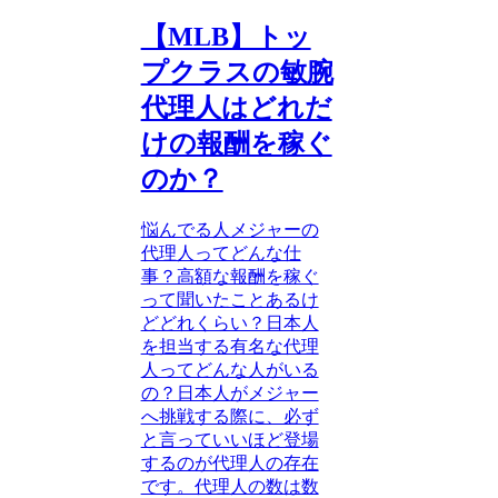
【MLB】トッ
プクラスの敏腕
代理人はどれだ
けの報酬を稼ぐ
のか？
悩んでる人メジャーの
代理人ってどんな仕
事？高額な報酬を稼ぐ
って聞いたことあるけ
どどれくらい？日本人
を担当する有名な代理
人ってどんな人がいる
の？日本人がメジャー
へ挑戦する際に、必ず
と言っていいほど登場
するのが代理人の存在
です。代理人の数は数