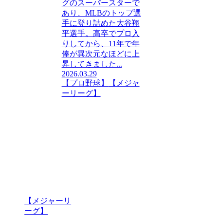
グのスーパースターで
あり、MLBのトップ選
手に登り詰めた大谷翔
平選手。高卒でプロ入
りしてから、11年で年
俸が異次元なほどに上
昇してきました...
2026.03.29
【プロ野球】
【メジャ
ーリーグ】
【メジャーリ
ーグ】