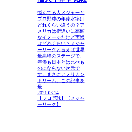
悩んでる人メジャーと
プロ野球の年俸水準は
どれくらい違うの？ア
メリカは桁違いに高額
なイメージだけど実際
はどれくらい？メジャ
ーリーグと言えば世界
最高峰のステージで、
年俸も日本とは比べも
のにならない次元で
す。まさにアメリカン
ドリーム。この記事を
最...
2021.03.14
【プロ野球】
【メジャ
ーリーグ】