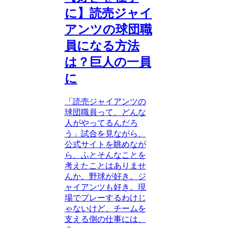
に】読売ジャイ
アンツの球団職
員になる方法
は？巨人の一員
に
「読売ジャイアンツの
球団職員って、どんな
人がやってるんだろ
う」試合を見ながら、
公式サイトを眺めなが
ら、ふとそんなことを
考えたことはありませ
んか。野球が好き。ジ
ャイアンツも好き。現
場でプレーするわけじ
ゃないけど、チームを
支える側の仕事には、