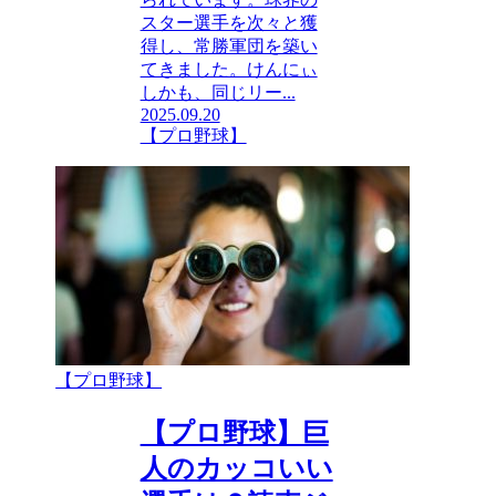
スター選手を次々と獲
得し、常勝軍団を築い
てきました。けんにぃ
しかも、同じリー...
2025.09.20
【プロ野球】
【プロ野球】
【プロ野球】巨
人のカッコいい