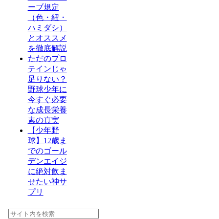
ーブ規定
（色・紐・
ハミダシ）
とオススメ
を徹底解説
ただのプロ
テインじゃ
足りない？
野球少年に
今すぐ必要
な成長栄養
素の真実
【少年野
球】12歳ま
でのゴール
デンエイジ
に絶対飲ま
せたい神サ
プリ