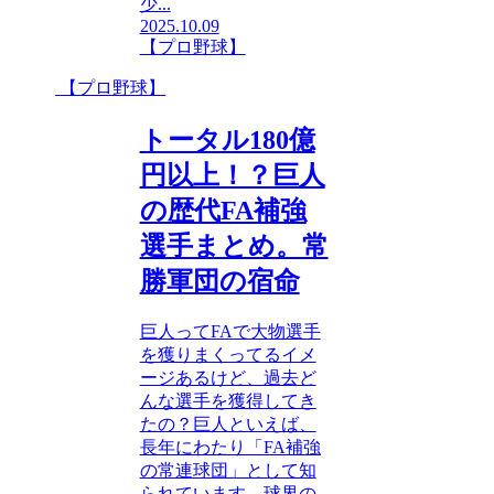
少...
2025.10.09
【プロ野球】
【プロ野球】
トータル180億
円以上！？巨人
の歴代FA補強
選手まとめ。常
勝軍団の宿命
巨人ってFAで大物選手
を獲りまくってるイメ
ージあるけど、過去ど
んな選手を獲得してき
たの？巨人といえば、
長年にわたり「FA補強
の常連球団」として知
られています。球界の