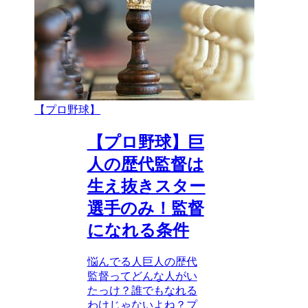
【プロ野球】
【プロ野球】巨
人の歴代監督は
生え抜きスター
選手のみ！監督
になれる条件
悩んでる人巨人の歴代
監督ってどんな人がい
たっけ？誰でもなれる
わけじゃないよね？プ