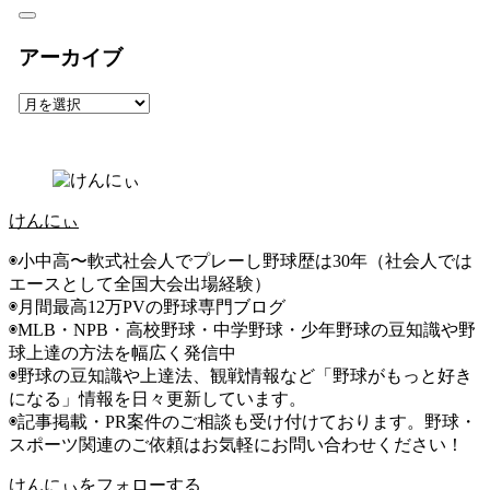
アーカイブ
ア
ー
カ
イ
ブ
けんにぃ
◉小中高〜軟式社会人でプレーし野球歴は30年（社会人では
エースとして全国大会出場経験）
◉月間最高12万PVの野球専門ブログ
◉MLB・NPB・高校野球・中学野球・少年野球の豆知識や野
球上達の方法を幅広く発信中
◉野球の豆知識や上達法、観戦情報など「野球がもっと好き
になる」情報を日々更新しています。
◉記事掲載・PR案件のご相談も受け付けております。野球・
スポーツ関連のご依頼はお気軽にお問い合わせください！
けんにぃをフォローする