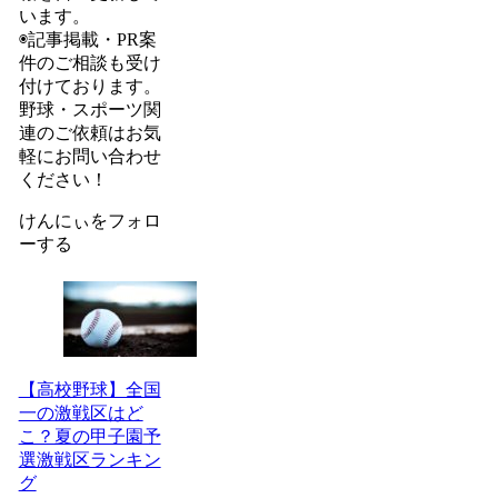
います。
◉記事掲載・PR案
件のご相談も受け
付けております。
野球・スポーツ関
連のご依頼はお気
軽にお問い合わせ
ください！
けんにぃをフォロ
ーする
【高校野球】全国
一の激戦区はど
こ？夏の甲子園予
選激戦区ランキン
グ