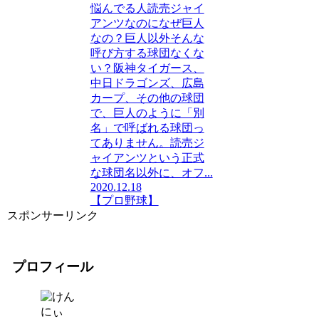
悩んでる人読売ジャイ
アンツなのになぜ巨人
なの？巨人以外そんな
呼び方する球団なくな
い？阪神タイガース、
中日ドラゴンズ、広島
カープ、その他の球団
で、巨人のように「別
名」で呼ばれる球団っ
てありません。読売ジ
ャイアンツという正式
な球団名以外に、オフ...
2020.12.18
【プロ野球】
スポンサーリンク
プロフィール