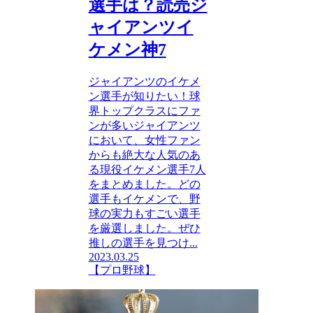
選手は？読売ジ
ャイアンツイ
ケメン神7
ジャイアンツのイケメ
ン選手が知りたい！球
界トップクラスにファ
ンが多いジャイアンツ
において、女性ファン
からも絶大な人気のあ
る現役イケメン選手7人
をまとめました。どの
選手もイケメンで、野
球の実力もすごい選手
を厳選しました。ぜひ
推しの選手を見つけ...
2023.03.25
【プロ野球】