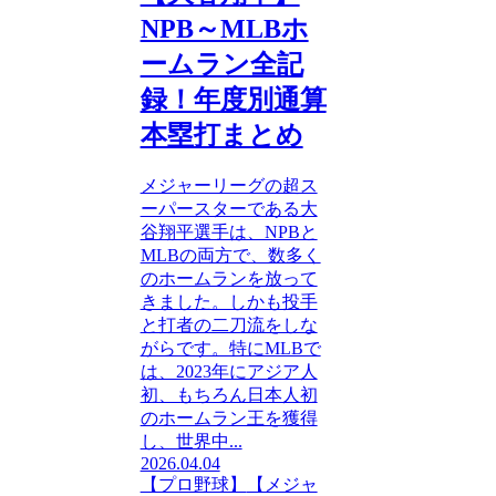
NPB～MLBホ
ームラン全記
録！年度別通算
本塁打まとめ
メジャーリーグの超ス
ーパースターである大
谷翔平選手は、NPBと
MLBの両方で、数多く
のホームランを放って
きました。しかも投手
と打者の二刀流をしな
がらです。特にMLBで
は、2023年にアジア人
初、もちろん日本人初
のホームラン王を獲得
し、世界中...
2026.04.04
【プロ野球】
【メジャ