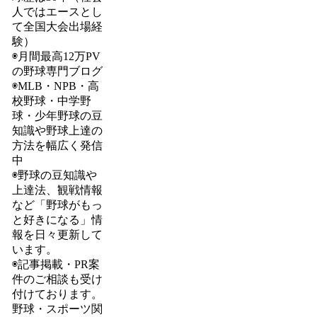
人ではエースとし
て全国大会出場経
験）
◉月間最高12万PV
の野球専門ブログ
◉MLB・NPB・高
校野球・中学野
球・少年野球の豆
知識や野球上達の
方法を幅広く発信
中
◉野球の豆知識や
上達法、観戦情報
など「野球がもっ
と好きになる」情
報を日々更新して
います。
◉記事掲載・PR案
件のご相談も受け
付けております。
野球・スポーツ関