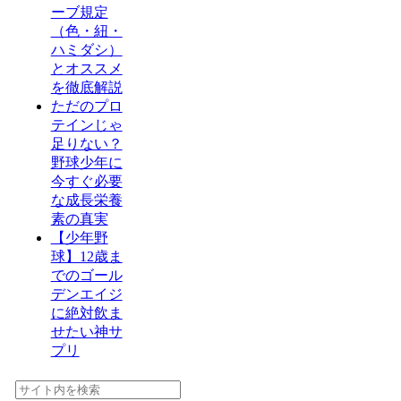
ーブ規定
（色・紐・
ハミダシ）
とオススメ
を徹底解説
ただのプロ
テインじゃ
足りない？
野球少年に
今すぐ必要
な成長栄養
素の真実
【少年野
球】12歳ま
でのゴール
デンエイジ
に絶対飲ま
せたい神サ
プリ