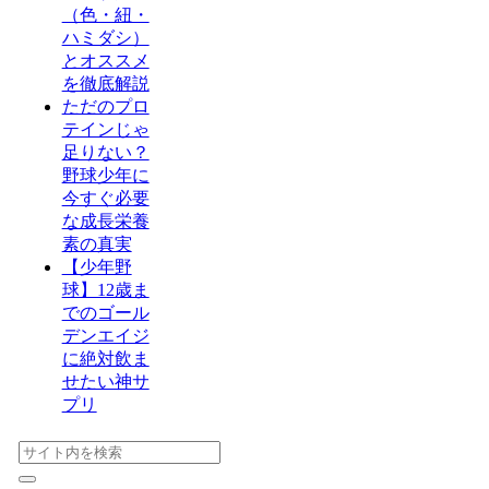
（色・紐・
ハミダシ）
とオススメ
を徹底解説
ただのプロ
テインじゃ
足りない？
野球少年に
今すぐ必要
な成長栄養
素の真実
【少年野
球】12歳ま
でのゴール
デンエイジ
に絶対飲ま
せたい神サ
プリ