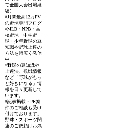
て全国大会出場経
験）
◉月間最高12万PV
の野球専門ブログ
◉MLB・NPB・高
校野球・中学野
球・少年野球の豆
知識や野球上達の
方法を幅広く発信
中
◉野球の豆知識や
上達法、観戦情報
など「野球がもっ
と好きになる」情
報を日々更新して
います。
◉記事掲載・PR案
件のご相談も受け
付けております。
野球・スポーツ関
連のご依頼はお気