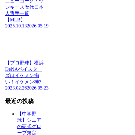
ニューヨーク・ヤ
ンキース歴代日本
人選手一覧
【MLB】
2025.10.13
2026.05.19
【プロ野球】横浜
DeNAベイスター
ズはイケメン揃
い！イケメン神7
2023.02.26
2026.05.23
最近の投稿
【中学野
球】シニア
の硬式グロ
ーブ規定