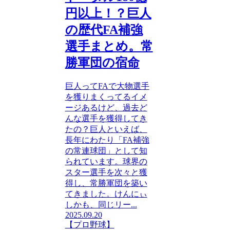
円以上！？巨人
の歴代FA補強
選手まとめ。常
勝軍団の宿命
巨人ってFAで大物選手
を獲りまくってるイメ
ージあるけど、過去ど
んな選手を獲得してき
たの？巨人といえば、
長年にわたり「FA補強
の常連球団」として知
られています。球界の
スター選手を次々と獲
得し、常勝軍団を築い
てきました。けんにぃ
しかも、同じリー...
2025.09.20
【プロ野球】