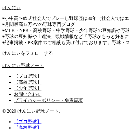
けんにぃ
◉小中高〜軟式社会人でプレーし野球歴は30年（社会人では
◉月間最高12万PVの野球専門ブログ
◉MLB・NPB・高校野球・中学野球・少年野球の豆知識や野
◉野球の豆知識や上達法、観戦情報など「野球がもっと好き
◉記事掲載・PR案件のご相談も受け付けております。野球・
けんにぃをフォローする
けんにぃ野球ノート
【プロ野球】
【高校野球】
【少年野球】
お問い合わせ
プライバシーポリシー・免責事項
© 2020 けんにぃ野球ノート.
【プロ野球】
【高校野球】