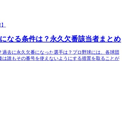
球】
になる条件は？永久欠番該当者まとめ
？過去に永久欠番になった選手は？プロ野球には、各球団
後は誰もその番号を使えないようにする措置を取ることが