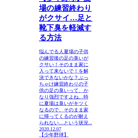
場の練習終わり
がクサイ…足と
靴下臭を軽減す
る方法
悩んでる人夏場の子供
の練習後の足の臭いが
クサい！そのまま家に
入って来ないで！を解
決できないかな？ぶっ
ちゃけ練習終わりの子
供の足の臭いって、か
なり強烈ですよね…特
に夏場は臭いがキツく
なるので、そのまま家
に帰ってくるのが耐え
られない…という状況...
2020.12.07
【少年野球】