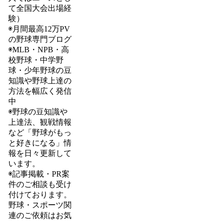
て全国大会出場経
験）
◉月間最高12万PV
の野球専門ブログ
◉MLB・NPB・高
校野球・中学野
球・少年野球の豆
知識や野球上達の
方法を幅広く発信
中
◉野球の豆知識や
上達法、観戦情報
など「野球がもっ
と好きになる」情
報を日々更新して
います。
◉記事掲載・PR案
件のご相談も受け
付けております。
野球・スポーツ関
連のご依頼はお気