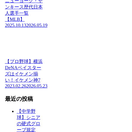
ニューヨーク・ヤ
ンキース歴代日本
人選手一覧
【MLB】
2025.10.13
2026.05.19
【プロ野球】横浜
DeNAベイスター
ズはイケメン揃
い！イケメン神7
2023.02.26
2026.05.23
最近の投稿
【中学野
球】シニア
の硬式グロ
ーブ規定