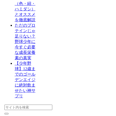
（色・紐・
ハミダシ）
とオススメ
を徹底解説
ただのプロ
テインじゃ
足りない？
野球少年に
今すぐ必要
な成長栄養
素の真実
【少年野
球】12歳ま
でのゴール
デンエイジ
に絶対飲ま
せたい神サ
プリ