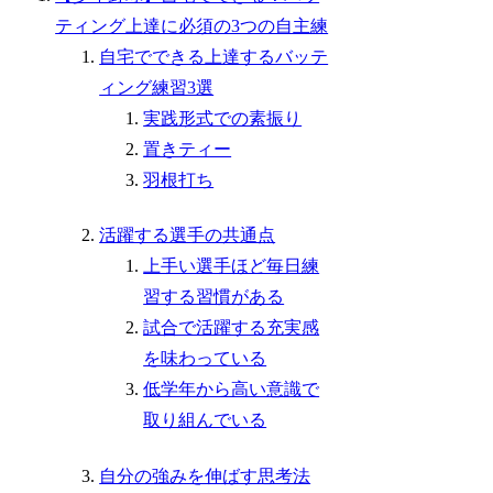
ティング上達に必須の3つの自主練
自宅でできる上達するバッテ
ィング練習3選
実践形式での素振り
置きティー
羽根打ち
活躍する選手の共通点
上手い選手ほど毎日練
習する習慣がある
試合で活躍する充実感
を味わっている
低学年から高い意識で
取り組んでいる
自分の強みを伸ばす思考法