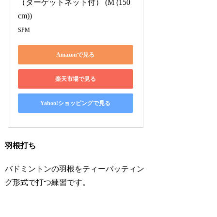
（ターゲットネット付） (M (150
cm))
SPM
Amazonで見る
楽天市場で見る
Yahoo!ショッピングで見る
羽根打ち
バドミントンの羽根をティーバッティン
グ形式で打つ練習です。