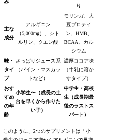
み
り
モリンガ、大
アルギニン
豆プロテイ
主な
（5,000mg）、シト
ン、HMB、
成分
ルリン、クエン酸
BCAA、カル
シウム
味・
さっぱりジュース系
濃厚ココア味
タイ
（パイン・マスカッ
（牛乳に溶か
プ
トなど）
すタイプ）
おす
中学生・高校
小学生〜（成長の土
すめ
生（成長期最
台を早くから作りた
の年
後のラストス
い子）
齢
パート）
このように、2つのサプリメントは「小
学生のジュニア期からアルギニンで早期