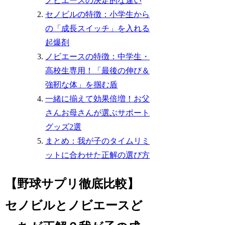
ノビエースの決定的な違い
セノビルの特徴：小学生から
の「成長スイッチ」を入れる
起爆剤
ノビエースの特徴：中学生・
高校生専用！「最後の伸び＆
強靭な体」を掴む盾
一緒に揃えて効果倍増！お父
さんお母さんが選ぶサポート
グッズ2選
まとめ：我が子のタイムリミ
ットに合わせた正解の選び方
【野球サプリ徹底比較】
セノビルとノビエースど