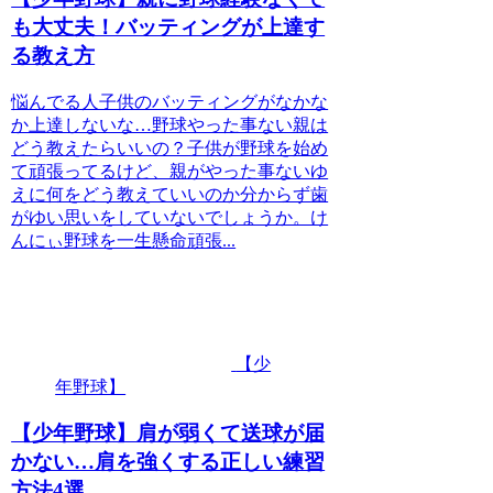
も大丈夫！バッティングが上達す
る教え方
悩んでる人子供のバッティングがなかな
か上達しないな…野球やった事ない親は
どう教えたらいいの？子供が野球を始め
て頑張ってるけど、親がやった事ないゆ
えに何をどう教えていいのか分からず歯
がゆい思いをしていないでしょうか。け
んにぃ野球を一生懸命頑張...
【少
年野球】
【少年野球】肩が弱くて送球が届
かない…肩を強くする正しい練習
方法4選