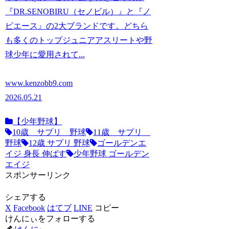
『DR.SENOBIRU（セノビル）』と『ノ
ビエース』の2大ブランドです。どちら
も多くのトップジュニアアスリートや野
球少年に愛用されて...
www.kenzobb9.com
2026.05.21
【少年野球】
10歳 サプリ 野球
11歳 サプリ
野球
12歳 サプリ 野球
ゴールデンエ
イジ 身長 伸ばす
少年野球 ゴールデン
エイジ
スポンサーリンク
シェアする
X
Facebook
はてブ
LINE
コピー
けんにぃをフォローする