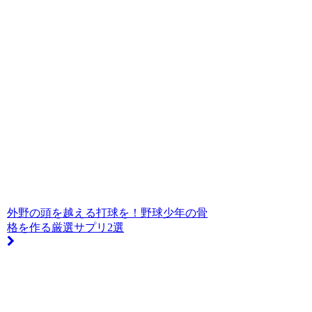
外野の頭を越える打球を！野球少年の骨
格を作る厳選サプリ2選