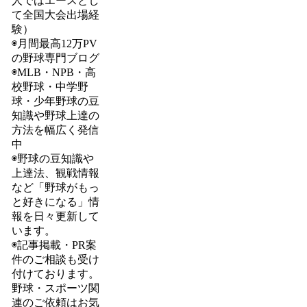
人ではエースとし
て全国大会出場経
験）
◉月間最高12万PV
の野球専門ブログ
◉MLB・NPB・高
校野球・中学野
球・少年野球の豆
知識や野球上達の
方法を幅広く発信
中
◉野球の豆知識や
上達法、観戦情報
など「野球がもっ
と好きになる」情
報を日々更新して
います。
◉記事掲載・PR案
件のご相談も受け
付けております。
野球・スポーツ関
連のご依頼はお気