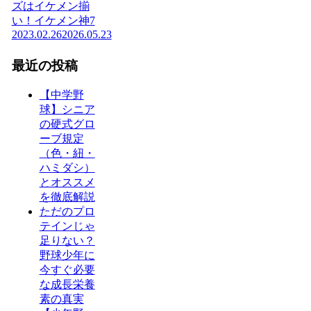
ズはイケメン揃
い！イケメン神7
2023.02.26
2026.05.23
最近の投稿
【中学野
球】シニア
の硬式グロ
ーブ規定
（色・紐・
ハミダシ）
とオススメ
を徹底解説
ただのプロ
テインじゃ
足りない？
野球少年に
今すぐ必要
な成長栄養
素の真実