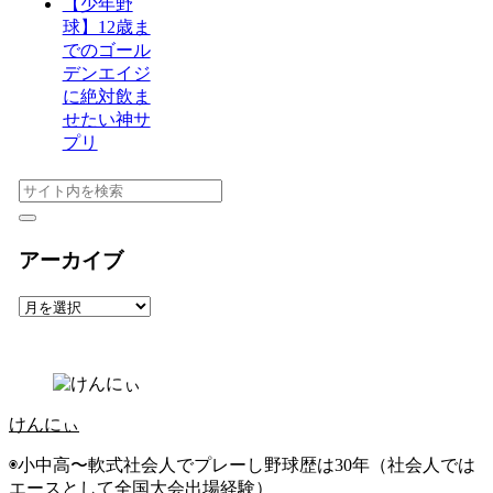
【少年野
球】12歳ま
でのゴール
デンエイジ
に絶対飲ま
せたい神サ
プリ
アーカイブ
ア
ー
カ
イ
ブ
けんにぃ
◉小中高〜軟式社会人でプレーし野球歴は30年（社会人では
エースとして全国大会出場経験）