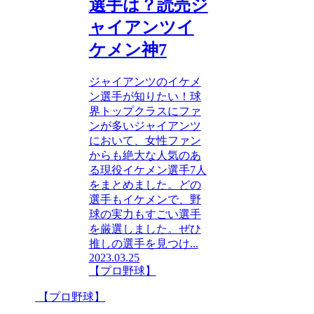
選手は？読売ジ
ャイアンツイ
ケメン神7
ジャイアンツのイケメ
ン選手が知りたい！球
界トップクラスにファ
ンが多いジャイアンツ
において、女性ファン
からも絶大な人気のあ
る現役イケメン選手7人
をまとめました。どの
選手もイケメンで、野
球の実力もすごい選手
を厳選しました。ぜひ
推しの選手を見つけ...
2023.03.25
【プロ野球】
【プロ野球】