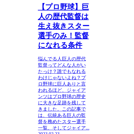
【プロ野球】巨
人の歴代監督は
生え抜きスター
選手のみ！監督
になれる条件
悩んでる人巨人の歴代
監督ってどんな人がい
たっけ？誰でもなれる
わけじゃないよね？プ
ロ野球に巨人ありと言
われるほど、ジャイア
ンツはプロ野球の歴史
に大きな足跡を残して
きました。この記事で
は、伝統ある巨人の監
督を務めたスター選手
一覧、そしてジャイア...
2023.02.23