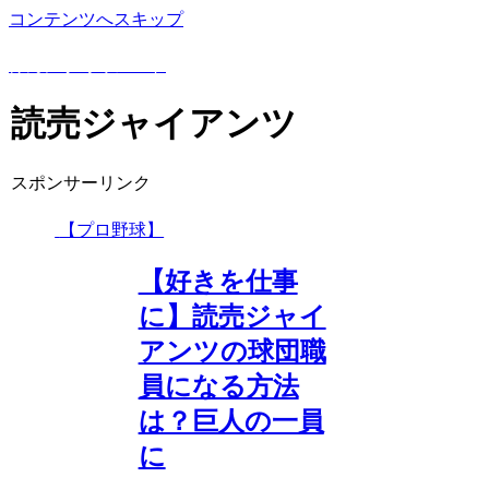
コンテンツへスキップ
野球豆知識や上達方法を詳しく解説！野球専門ブログ
けんにぃ野球ノート
読売ジャイアンツ
スポンサーリンク
【プロ野球】
【好きを仕事
に】読売ジャイ
アンツの球団職
員になる方法
は？巨人の一員
に