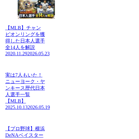
【MLB】チャン
ピオンリングを獲
得した日本人選手
全14人を解説
2020.11.29
2026.05.23
実は7人もいた！
ニューヨーク・ヤ
ンキース歴代日本
人選手一覧
【MLB】
2025.10.13
2026.05.19
【プロ野球】横浜
DeNAベイスター