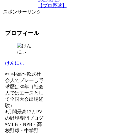
【プロ野球】
スポンサーリンク
プロフィール
けんにぃ
◉小中高〜軟式社
会人でプレーし野
球歴は30年（社会
人ではエースとし
て全国大会出場経
験）
◉月間最高12万PV
の野球専門ブログ
◉MLB・NPB・高
校野球・中学野