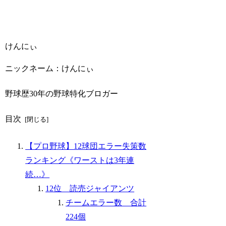
けんにぃ
ニックネーム：けんにぃ
野球歴30年の野球特化ブロガー
目次
【プロ野球】12球団エラー失策数
ランキング《ワーストは3年連
続…》
12位 読売ジャイアンツ
チームエラー数 合計
224個