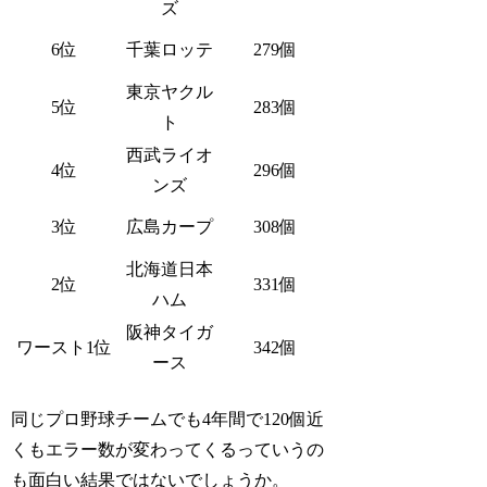
ズ
6位
千葉ロッテ
279個
東京ヤクル
5位
283個
ト
西武ライオ
4位
296個
ンズ
3位
広島カープ
308個
北海道日本
2位
331個
ハム
阪神タイガ
ワースト1位
342個
ース
同じプロ野球チームでも4年間で120個近
くもエラー数が変わってくるっていうの
も面白い結果ではないでしょうか。