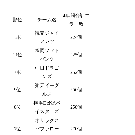
4年間合計エ
順位
チーム名
ラー数
読売ジャイ
12位
224個
アンツ
福岡ソフト
11位
225個
バンク
中日ドラゴ
10位
252個
ンズ
楽天イーグ
9位
256個
ルス
横浜DeNAベ
8位
258個
イスターズ
オリックス
7位
バファロー
270個