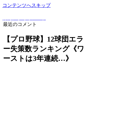
コンテンツへスキップ
野球豆知識や上達方法を詳しく解説！野球専門ブログ
けんにぃ野球ノート
最近のコメント
【プロ野球】12球団エラ
ー失策数ランキング《ワ
ーストは3年連続…》