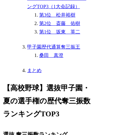
ングTOP3（1大会記録）
第3位 松井裕樹
第2位 斎藤 佑樹
第1位 坂東 英二
甲子園歴代通算奪三振王
桑田 真澄
まとめ
【高校野球】選抜甲子園・
夏の選手権の歴代奪三振数
ランキングTOP3
選抜 奪三振数ランキング