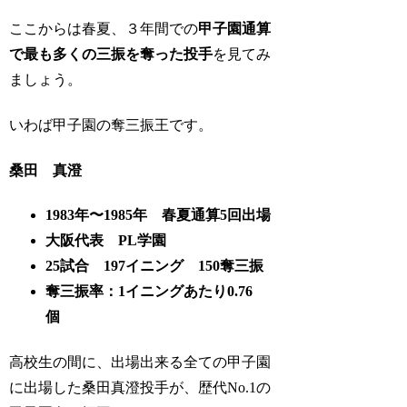
ここからは春夏、３年間での
甲子園通算
で最も多くの三振を奪った投手
を見てみ
ましょう。
いわば甲子園の奪三振王です。
桑田 真澄
1983年〜1985年 春夏通算5回出場
大阪代表 PL学園
25試合 197イニング 150奪三振
奪三振率：1イニングあたり0.76
個
高校生の間に、出場出来る全ての甲子園
に出場した桑田真澄投手が、歴代No.1の