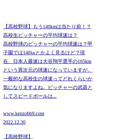
【高校野球】もう140kmは当たり前！？
高校生ピッチャーの平均球速は？
高校野球のピッチャーの平均球速は？甲
子園では140㎞とかよく見るけど？現
在、日本人最速は大谷翔平選手の165km
という異次元の球速になっていますが、
一般的な高校生の球速ってどれくらいか
気になりますよね。ピッチャーの武器と
してスピードボールは...
www.kenzobb9.com
2022.12.30
【高校野球】