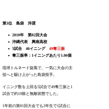
第3位 島袋 洋奨
2010年 第82回大会
沖縄代表 興南高校
5試合 46イニング
49奪三振
奪三振率：1イニングあたり1.06個
琉球トルネード旋風で、一気に大会の主
役へと駆け上がった島袋投手。
イニング数を上回る5試合で49奪三振と1
試合で約10個と無敵状態でした。
1年前の第81回大会でも2年生で1試合に