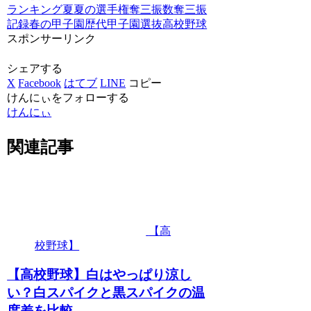
ランキング
夏
夏の選手権
奪三振数
奪三振
記録
春の甲子園
歴代
甲子園
選抜
高校野球
スポンサーリンク
シェアする
X
Facebook
はてブ
LINE
コピー
けんにぃをフォローする
けんにぃ
関連記事
【高
校野球】
【高校野球】白はやっぱり涼し
い？白スパイクと黒スパイクの温
度差を比較