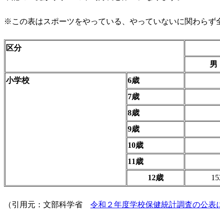
※この表はスポーツをやっている、やっていないに関わらず
区分
男
小学校
6歳
7歳
8歳
9歳
10歳
11歳
12歳
152
（引用元：文部科学省
令和２年度学校保健統計調査の公表